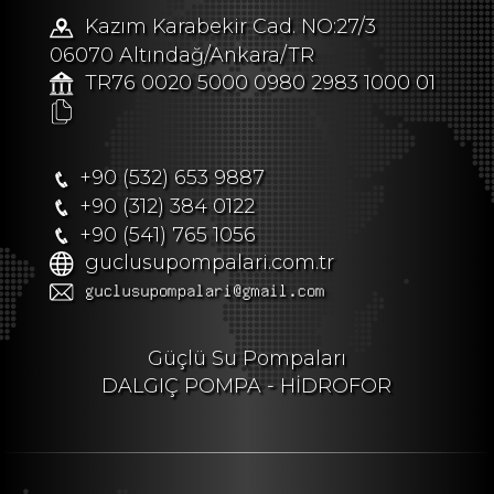
Kazım Karabekir Cad. NO:27/3
06070 Altındağ/Ankara/TR
TR76 0020 5000 0980 2983 1000 01
+90 (532) 653 9887
+90 (312) 384 0122
+90 (541) 765 1056
guclusupompalari.com.tr
Güçlü Su Pompaları
DALGIÇ POMPA - HİDROFOR