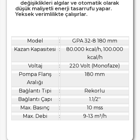
değişiklikleri algılar ve otomatik olarak
düşük maliyetli enerji tasarrufu yapar.
Yeksek verimlilikte çalışırlar.
Model
:
GPA 32-8 180 mm
Kazan Kapasitesi
:
80.000 kcal/h, 100.000
kcal/h
Voltaj
:
220 Volt (Monofaze)
Pompa Flanş
:
180 mm
Aralığı
Bağlantı Tipi
:
Rekorlu
Bağlantı Çapı
:
1.1/2''
Max. Basınç
:
10 mss
Max. Debi
:
9-13 m³/h