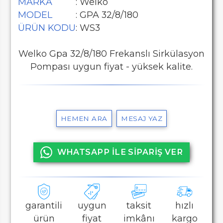
MARKA
: Welko
MODEL
: GPA 32/8/180
ÜRÜN KODU
: WS3
Welko Gpa 32/8/180 Frekanslı Sirkülasyon
Pompası uygun fiyat - yüksek kalite.
HEMEN ARA
MESAJ YAZ
WHATSAPP İLE SİPARİŞ VER
garantili
uygun
taksit
hızlı
ürün
fiyat
imkânı
kargo