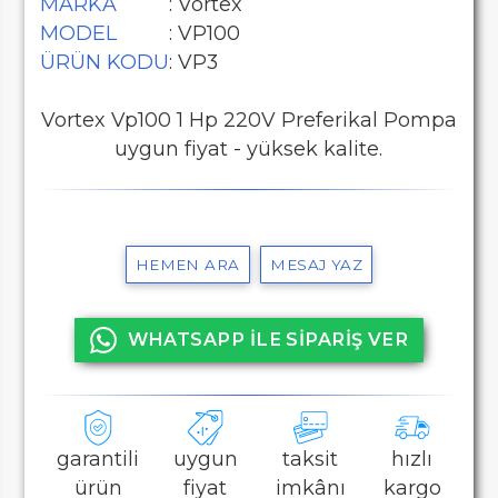
MARKA
: Vortex
MODEL
: VP100
ÜRÜN KODU
: VP3
Vortex Vp100 1 Hp 220V Preferikal Pompa
uygun fiyat - yüksek kalite.
HEMEN ARA
MESAJ YAZ
WHATSAPP İLE SİPARİŞ VER
garantili
uygun
taksit
hızlı
ürün
fiyat
imkânı
kargo