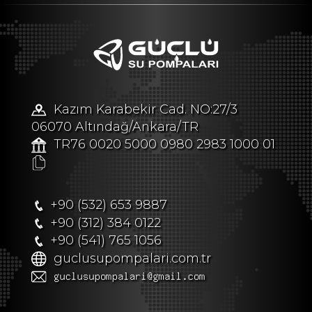
Kazım Karabekir Cad. NO:27/3
06070 Altındağ/Ankara/TR
TR76 0020 5000 0980 2983 1000 01
+90 (532) 653 9887
+90 (312) 384 0122
+90 (541) 765 1056
guclusupompalari.com.tr