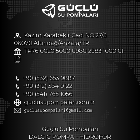
Kazım Karabekir Cad. NO:27/3
06070 Altındağ/Ankara/TR
TR76 0020 5000 0980 2983 1000 01
+90 (532) 653 9887
+90 (312) 384 0122
+90 (541) 765 1056
guclusupompalari.com.tr
Güçlü Su Pompaları
DALGIÇ POMPA - HİDROFOR