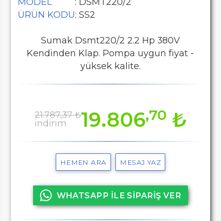
MODEL
: DSMT220/2
ÜRÜN KODU
: SS2
Sumak Dsmt220/2 2.2 Hp 380V
Kendinden Klap. Pompa uygun fiyat -
yüksek kalite.
,70
19.806
₺
21.787,37 ₺
indirim
HEMEN ARA
MESAJ YAZ
WHATSAPP İLE SİPARİŞ VER