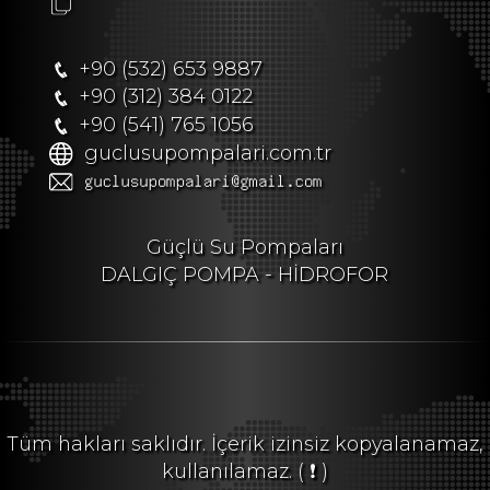
+90 (532) 653 9887
+90 (312) 384 0122
+90 (541) 765 1056
guclusupompalari.com.tr
Güçlü Su Pompaları
DALGIÇ POMPA - HİDROFOR
Tüm hakları saklıdır. İçerik izinsiz kopyalanamaz,
kullanılamaz.
( ❗ )