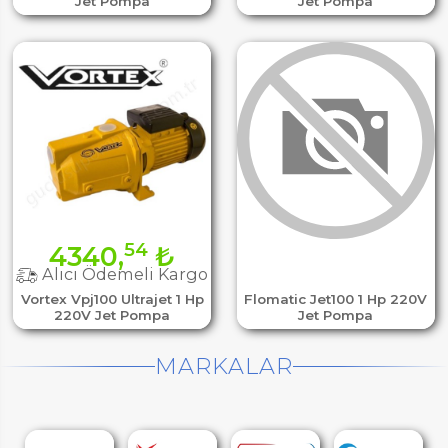
Jet Pompa
Jet Pompa
54
4340,
₺
Alıcı Ödemeli Kargo
Vortex Vpj100 Ultrajet 1 Hp
Flomatic Jet100 1 Hp 220V
220V Jet Pompa
Jet Pompa
MARKALAR