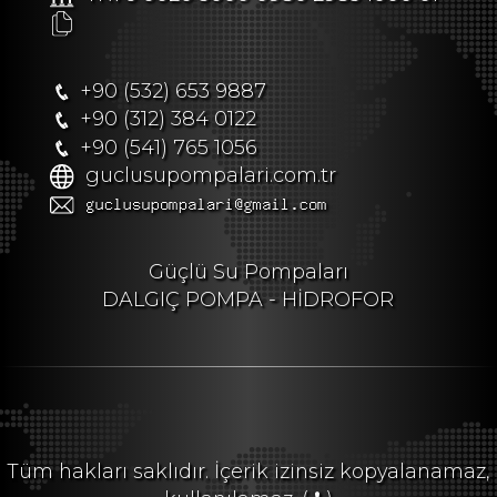
+90 (532) 653 9887
+90 (312) 384 0122
+90 (541) 765 1056
guclusupompalari.com.tr
Güçlü Su Pompaları
DALGIÇ POMPA - HİDROFOR
Tüm hakları saklıdır. İçerik izinsiz kopyalanamaz,