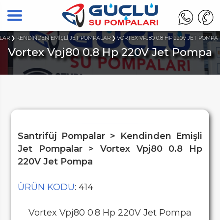
LAR
KENDİNDEN EMİŞLİ JET POMPALAR
VORTEX VPJ80 0.8 HP 220V JET POMPA
Vortex Vpj80 0.8 Hp 220V Jet Pompa
Santrifüj Pompalar > Kendinden Emişli
Jet Pompalar > Vortex Vpj80 0.8 Hp
220V Jet Pompa
ÜRÜN KODU
: 414
Vortex Vpj80 0.8 Hp 220V Jet Pompa