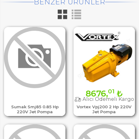
BENZER ÜRÜNLER
01
8676,
₺
Alıcı Ödemeli Kargo
Sumak Smj85 0.85 Hp
Vortex Vpj200 2 Hp 220V
220V Jet Pompa
Jet Pompa