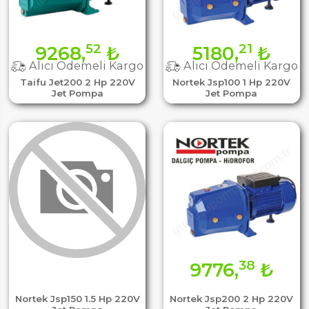
52
21
9268,
₺
5180,
₺
Alıcı Ödemeli Kargo
Alıcı Ödemeli Kargo
Taifu Jet200 2 Hp 220V
Nortek Jsp100 1 Hp 220V
Jet Pompa
Jet Pompa
38
9776,
₺
Nortek Jsp150 1.5 Hp 220V
Nortek Jsp200 2 Hp 220V