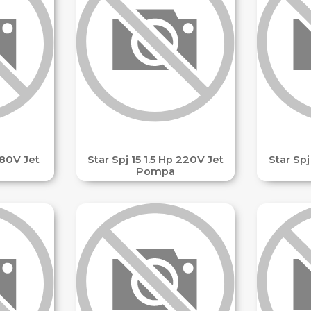
380V Jet
Star Spj 15 1.5 Hp 220V Jet
Star Spj
Pompa