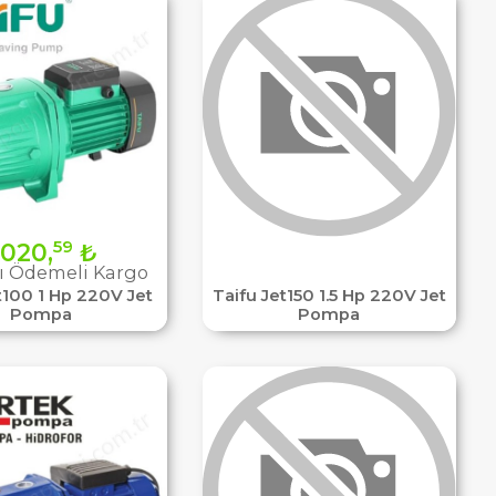
59
020,
₺
ı Ödemeli Kargo
t100 1 Hp 220V Jet
Taifu Jet150 1.5 Hp 220V Jet
Pompa
Pompa