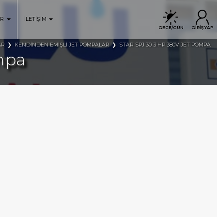
ER
İLETİŞİM
GECE/GÜN
GİRİŞ YAP
AR
KENDİNDEN EMİŞLİ JET POMPALAR
STAR SPJ 30 3 HP 380V JET POMPA
mpa