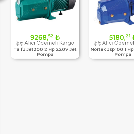
52
21
9268,
₺
5180,
Alıcı Ödemeli Kargo
Alıcı Ödemel
Taifu Jet200 2 Hp 220V Jet
Nortek Jsp100 1 Hp
Pompa
Pompa