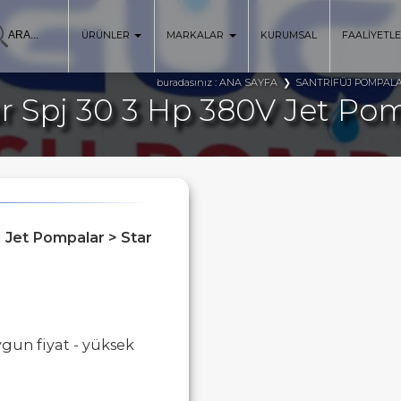
ÜRÜNLER
MARKALAR
KURUMSAL
FAALİYETL
ANA SAYFA
SANTRİFÜJ POMPAL
buradasınız :
ar Spj 30 3 Hp 380V Jet Po
i Jet Pompalar > Star
gun fiyat - yüksek