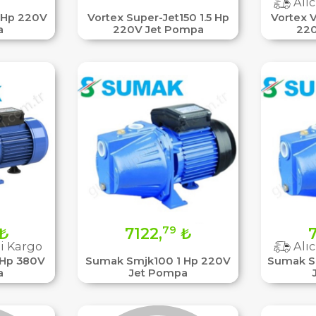
Alıc
 Hp 220V
Vortex Super-Jet150 1.5 Hp
Vortex V
a
220V Jet Pompa
220
79
₺
7122,
₺
7
i Kargo
Alıc
 Hp 380V
Sumak Smjk100 1 Hp 220V
Sumak S
a
Jet Pompa