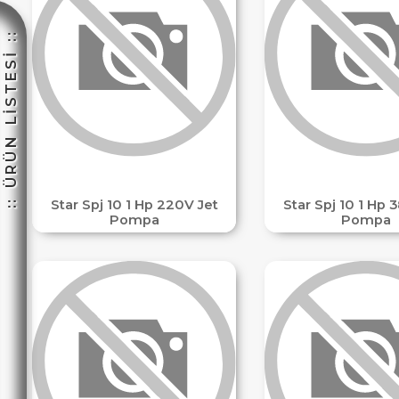
:: ÜRÜN LİSTESİ ::
HEMENARA
Star Spj 10 1 Hp 220V Jet
Star Spj 10 1 Hp 
Pompa
Pompa
☽