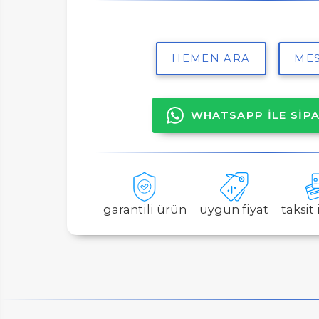
ER
HEMEN ARA
MES
WHATSAPP İLE SİPA
LAR
garantili ürün
uygun fiyat
taksit
SAL