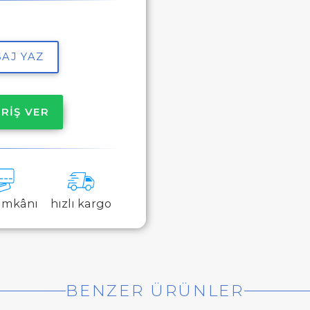
AJ YAZ
RİŞ VER
 imkânı
hızlı kargo
BENZER ÜRÜNLER