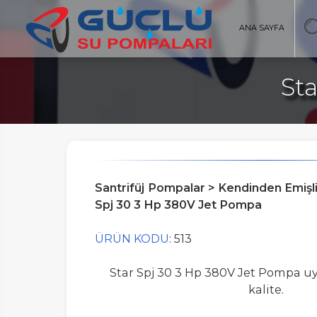
ANA SAYFA
St
AYFA
Santrifüj Pompalar > Kendinden Emişl
Spj 30 3 Hp 380V Jet Pompa
ÜRÜN KODU
: 513
Star Spj 30 3 Hp 380V Jet Pompa uy
kalite.