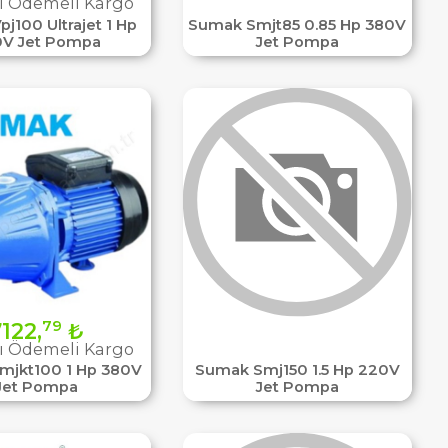
ı Ödemeli Kargo
pj100 Ultrajet 1 Hp
Sumak Smjt85 0.85 Hp 380V
V Jet Pompa
Jet Pompa
79
122,
₺
ı Ödemeli Kargo
mjkt100 1 Hp 380V
Sumak Smj150 1.5 Hp 220V
Jet Pompa
Jet Pompa