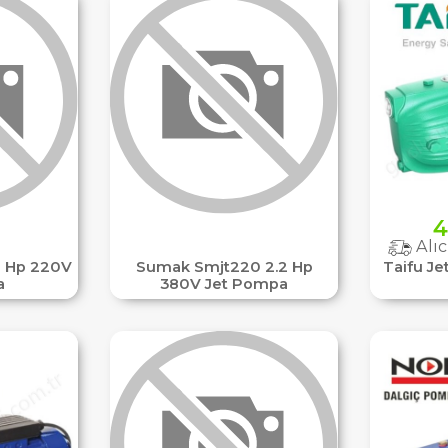
4
Alıc
 Hp 220V
Sumak Smjt220 2.2 Hp
Taifu Je
a
380V Jet Pompa