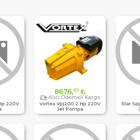
01
8676,
₺
Alıcı Ödemeli Kargo
 Hp 220V
Vortex Vpj200 2 Hp 220V
Star Sp
a
Jet Pompa