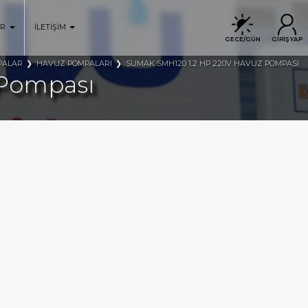
ER
İLETİŞİM
GECE/GÜN
GİRİŞ YAP
PALAR
HAVUZ POMPALARI
SUMAK SMH120 1.2 HP 220V HAVUZ POMPASI
 Pompası