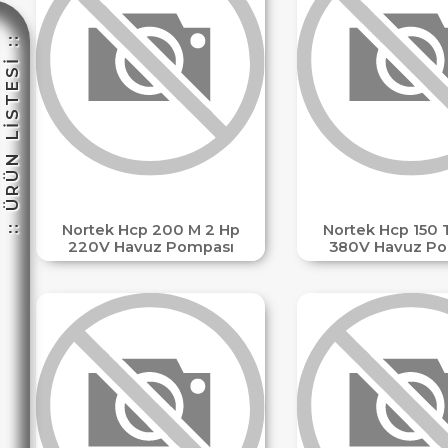
:: ÜRÜN LİSTESİ ::
HEMENARA
Nortek Hcp 200 M 2 Hp
Nortek Hcp 150 T
220V Havuz Pompası
380V Havuz Po
☽