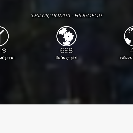
'DALGIÇ POMPA - HİDROFOR'
77
773
MÜŞTERİ
ÜRÜN ÇEŞİDİ
DÜNYA