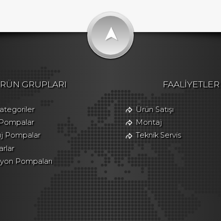
➤
RÜN GRUPLARI
FAALİYETLER
tegoriler
Ürün Satışı
 Pompalar
Montaj
üj Pompalar
Teknik Servis
rlar
asyon Pompaları