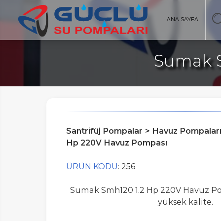
ANA SAYFA
Sumak S
AYFA
Santrifüj Pompalar > Havuz Pompalar
Hp 220V Havuz Pompası
ÜRÜN KODU
: 256
Sumak Smh120 1.2 Hp 220V Havuz Po
yüksek kalite.