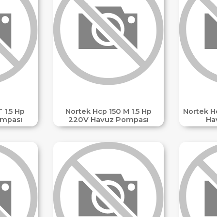
 1.5 Hp
Nortek Hcp 150 M 1.5 Hp
Nortek H
mpası
220V Havuz Pompası
Ha