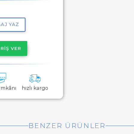
AJ YAZ
RİŞ VER
 imkânı
hızlı kargo
BENZER ÜRÜNLER