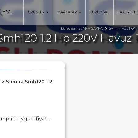
ÜRÜNLER
MARKALAR
KURUMSAL
FAALİYETL
ANA SAYFA
SANTRİFÜJ POM
buradasınız :
mh120 1.2 Hp 220V Havuz
ı > Sumak Smh120 1.2
mpası uygun fiyat -