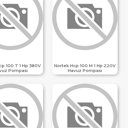
cp 100 T 1 Hp 380V
Nortek Hcp 100 M 1 Hp 220V
vuz Pompası
Havuz Pompası