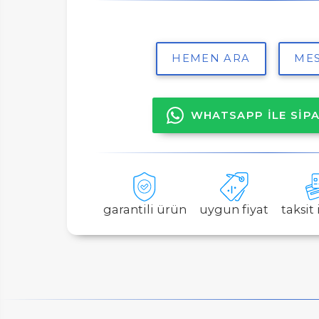
ER
HEMEN ARA
MES
WHATSAPP İLE SİPA
LAR
garantili ürün
uygun fiyat
taksit
SAL