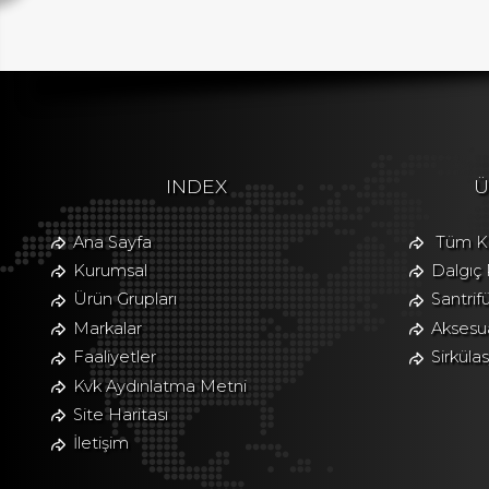
INDEX
Ü
Ana Sayfa
Tüm Ka
Kurumsal
Dalgıç
Ürün Grupları
Santrif
Markalar
Aksesua
Faaliyetler
Sirkül
Kvk Aydınlatma Metni
Site Haritası
İletişim