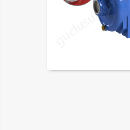
ER
LAR
SAL