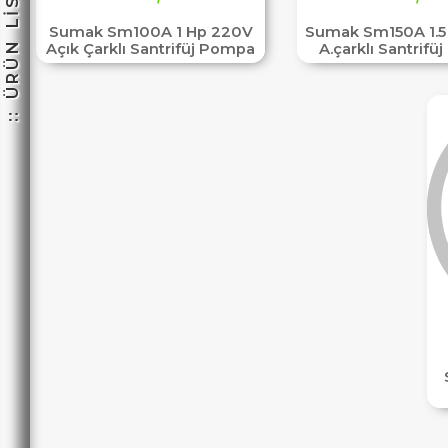
:: ÜRÜN LİSTESİ ::
Sumak Sm100A 1 Hp 220V
Sumak Sm150A 1.5
Açık Çarklı Santrifüj Pompa
A.çarklı Santrif
HEMENARA
☽