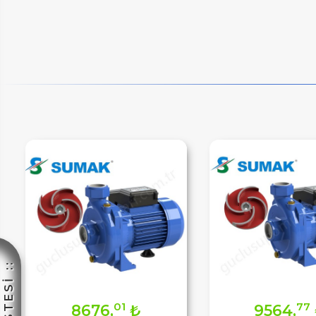
ETLER
IM
01
77
8676,
₺
9564,