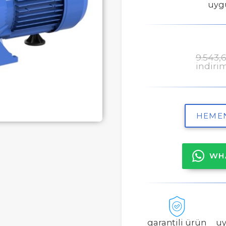
uygu
9.543,6
indiri
HEME
WHA
garantili ürün
uy