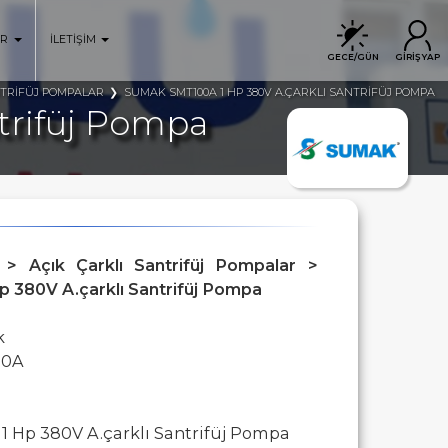
ER
İLETİŞİM
GECE/GÜN
GİRİŞ YAP
NTRİFÜJ POMPALAR
SUMAK SMT100A 1 HP 380V A.ÇARKLI SANTRİFÜJ POMPA
trifüj Pompa
 > Açık Çarklı Santrifüj Pompalar >
 380V A.çarklı Santrifüj Pompa
k
00A
 Hp 380V A.çarklı Santrifüj Pompa