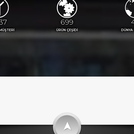
77
773
MÜŞTERİ
ÜRÜN ÇEŞİDİ
DÜNYA
➤