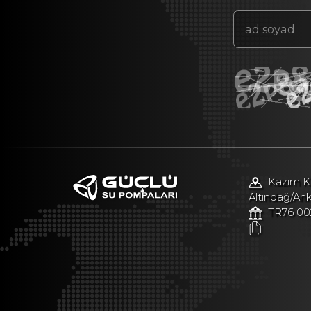
Kazım Ka
Altındağ/An
TR76 00