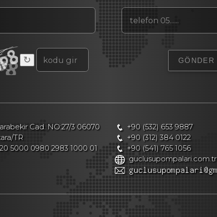
↻
rabekir Cad. NO:27/3 06070
+90 (532) 653 9887
kara/TR
+90 (312) 384 0122
20 5000 0980 2983 1000 01
+90 (541) 765 1056
guclusupompalari.com.tr