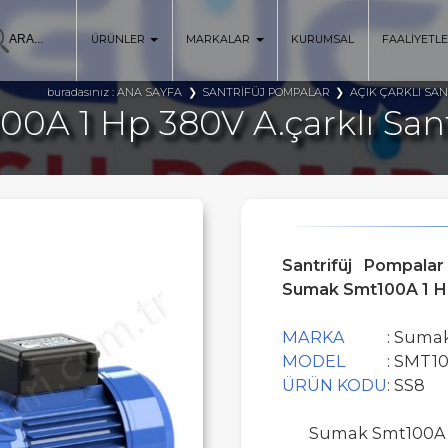
ÜRÜNLER
MARKALAR
KURUMSAL
FAALİYETL
ANA SAYFA
SANTRİFÜJ POMPALAR
AÇIK ÇARKLI SA
buradasınız :
0A 1 Hp 380V A.çarklı San
Santrifüj Pompalar
Sumak Smt100A 1 Hp
MARKA
: Suma
MODEL
: SMT1
ÜRÜN KODU
: SS8
Sumak Smt100A 1