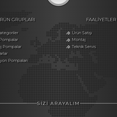
RÜN GRUPLARI
FAALİYETLER
tegoriler
Ürün Satışı
 Pompalar
Montaj
üj Pompalar
Teknik Servis
rlar
asyon Pompaları
SİZİ ARAYALIM