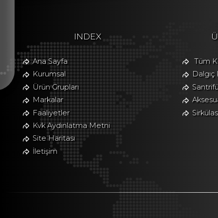
INDEX
Ü
Ana Sayfa
Tüm Ka
Kurumsal
Dalgıç
Ürün Grupları
Santrif
Markalar
Aksesua
Faaliyetler
Sirkül
Kvk Aydınlatma Metni
Site Haritası
İletişim