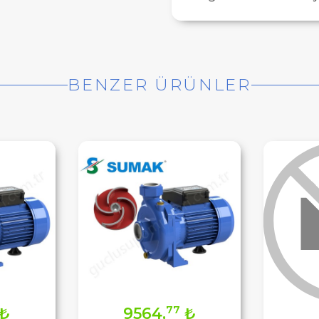
BENZER ÜRÜNLER
77
₺
9564,
₺