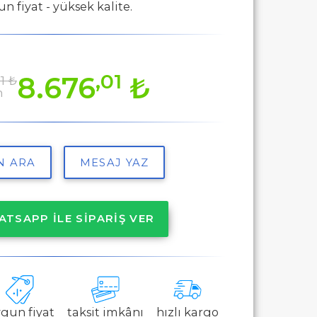
n fiyat - yüksek kalite.
,01
8.676
₺
1 ₺
m
N ARA
MESAJ YAZ
TSAPP İLE SİPARİŞ VER
gun fiyat
taksit imkânı
hızlı kargo