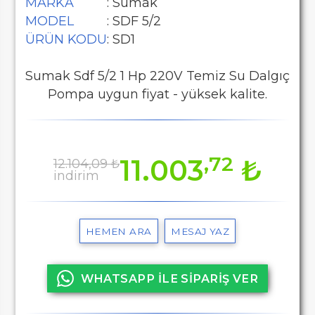
MARKA
: Sumak
MODEL
: SDF 5/2
ÜRÜN KODU
: SD1
Sumak Sdf 5/2 1 Hp 220V Temiz Su Dalgıç
Pompa uygun fiyat - yüksek kalite.
,72
11.003
₺
12.104,09 ₺
indirim
HEMEN ARA
MESAJ YAZ
WHATSAPP İLE SİPARİŞ VER