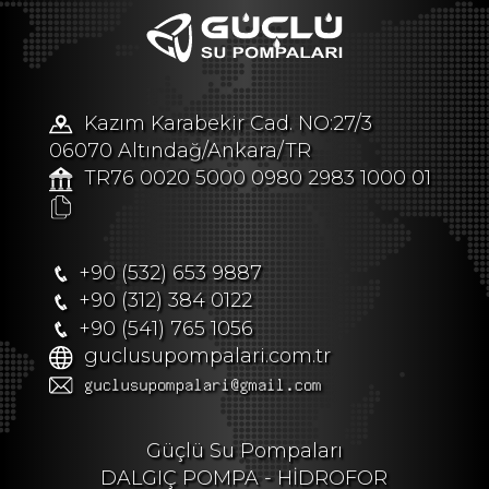
Kazım Karabekir Cad. NO:27/3
06070 Altındağ/Ankara/TR
TR76 0020 5000 0980 2983 1000 01
+90 (532) 653 9887
+90 (312) 384 0122
+90 (541) 765 1056
guclusupompalari.com.tr
Güçlü Su Pompaları
DALGIÇ POMPA - HİDROFOR