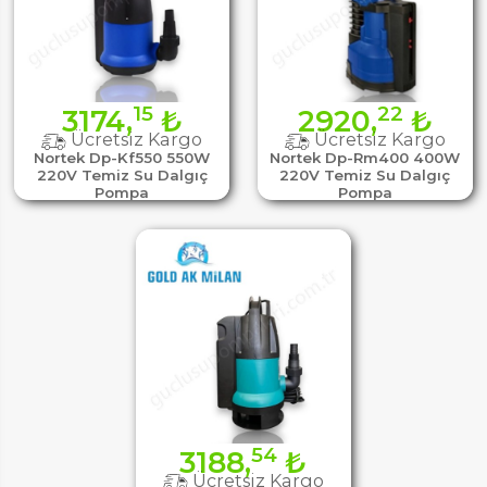
15
22
3174,
₺
2920,
₺
Ücretsiz Kargo
Ücretsiz Kargo
Nortek Dp-Kf550 550W
Nortek Dp-Rm400 400W
220V Temiz Su Dalgıç
220V Temiz Su Dalgıç
Pompa
Pompa
54
3188,
₺
Ücretsiz Kargo