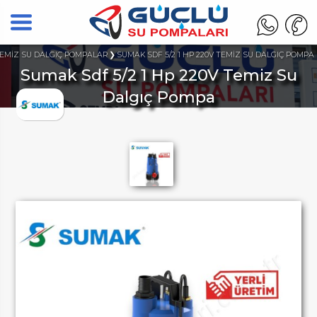
EMİZ SU DALGIÇ POMPALAR
SUMAK SDF 5/2 1 HP 220V TEMİZ SU DALGIÇ POMPA
Sumak Sdf 5/2 1 Hp 220V Temiz Su
Dalgıç Pompa