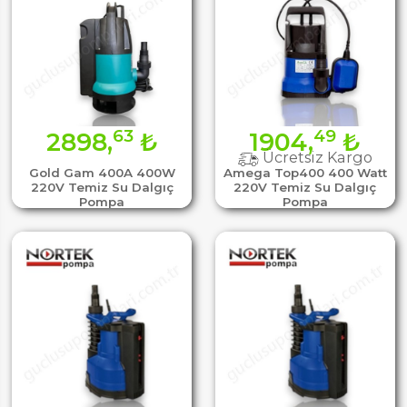
63
49
2898,
₺
1904,
₺
Ücretsiz Kargo
Gold Gam 400A 400W
Amega Top400 400 Watt
220V Temiz Su Dalgıç
220V Temiz Su Dalgıç
Pompa
Pompa