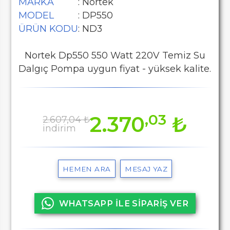
MARKA
: Nortek
MODEL
: DP550
ÜRÜN KODU
: ND3
Nortek Dp550 550 Watt 220V Temiz Su
Dalgıç Pompa uygun fiyat - yüksek kalite.
,03
2.370
₺
2.607,04 ₺
indirim
HEMEN ARA
MESAJ YAZ
WHATSAPP İLE SİPARİŞ VER