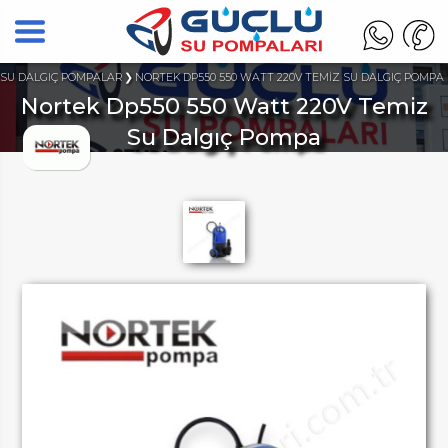
 SU DALGIÇ POMPALAR
NORTEK DP550 550 WATT 220V TEMİZ SU DALGIÇ POMPA
Nortek Dp550 550 Watt 220V Temiz
Su Dalgıç Pompa