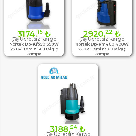
15
22
3174,
₺
2920,
₺
Ücretsiz Kargo
Ücretsiz Kargo
Nortek Dp-Kf550 550W
Nortek Dp-Rm400 400W
220V Temiz Su Dalgıç
220V Temiz Su Dalgıç
Pompa
Pompa
54
3188,
₺
Ücretsiz Kargo