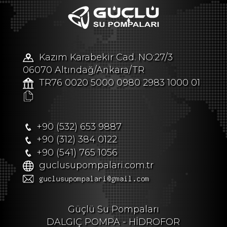
Kazım Karabekir Cad. NO:27/3
06070 Altındağ/Ankara/TR
TR76 0020 5000 0980 2983 1000 01
+90 (532) 653 9887
+90 (312) 384 0122
+90 (541) 765 1056
guclusupompalari.com.tr
Güçlü Su Pompaları
DALGIÇ POMPA - HİDROFOR