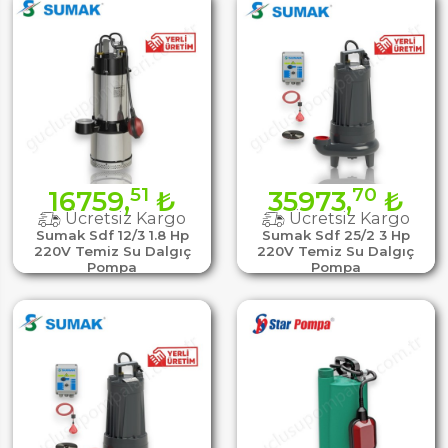
51
70
16759,
₺
35973,
₺
Ücretsiz Kargo
Ücretsiz Kargo
Sumak Sdf 12/3 1.8 Hp
Sumak Sdf 25/2 3 Hp
220V Temiz Su Dalgıç
220V Temiz Su Dalgıç
Pompa
Pompa