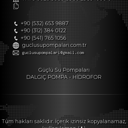
+90 (532) 653 9887
+90 (312) 384 0122
+90 (541) 765 1056
guclusupompalari.com.tr
Güçlü Su Pompaları
DALGIÇ POMPA - HİDROFOR
Tüm hakları saklıdır. İçerik izinsiz kopyalanamaz,