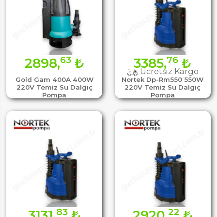
63
76
2898,
₺
3385,
₺
Ücretsiz Kargo
Gold Gam 400A 400W
Nortek Dp-Rm550 550W
220V Temiz Su Dalgıç
220V Temiz Su Dalgıç
Pompa
Pompa
83
22
3131,
₺
2920,
₺