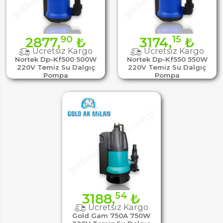
90
15
2877,
₺
3174,
₺
Ücretsiz Kargo
Ücretsiz Kargo
Nortek Dp-Kf500 500W
Nortek Dp-Kf550 550W
220V Temiz Su Dalgıç
220V Temiz Su Dalgıç
Pompa
Pompa
54
3188,
₺
Ücretsiz Kargo
Gold Gam 750A 750W