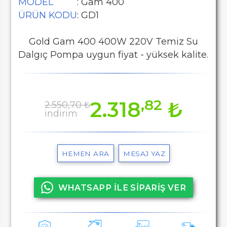
MODEL
: Gam 400
ÜRÜN KODU
: GD1
Gold Gam 400 400W 220V Temiz Su
Dalgıç Pompa uygun fiyat - yüksek kalite.
,82
2.318
₺
2.550,70 ₺
indirim
HEMEN ARA
MESAJ YAZ
WHATSAPP İLE SİPARİŞ VER