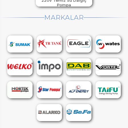
220V Temiz Su Dalgıç
Pompa
MARKALAR