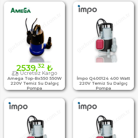
32
2539,
₺
Ücretsiz Kargo
Amega Top-Bx550 550W
İmpo Q400124 400 Watt
220V Temiz Su Dalgıç
220V Temiz Su Dalgıç
Pompa
Pompa