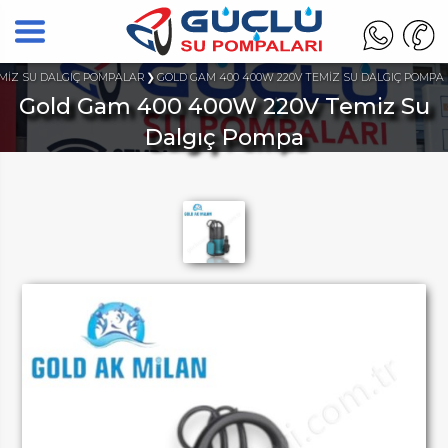
MİZ SU DALGIÇ POMPALAR
GOLD GAM 400 400W 220V TEMİZ SU DALGIÇ POMPA
Gold Gam 400 400W 220V Temiz Su
Dalgıç Pompa