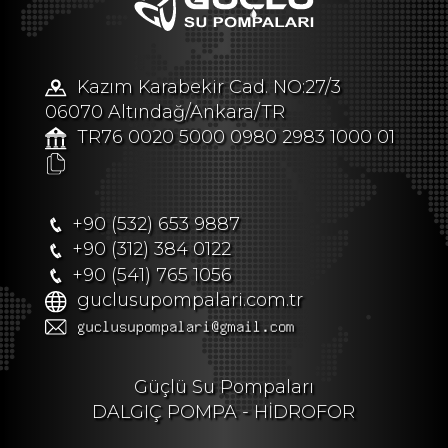
Kazım Karabekir Cad. NO:27/3
06070 Altındağ/Ankara/TR
TR76 0020 5000 0980 2983 1000 01
+90 (532) 653 9887
+90 (312) 384 0122
+90 (541) 765 1056
guclusupompalari.com.tr
Güçlü Su Pompaları
DALGIÇ POMPA - HİDROFOR