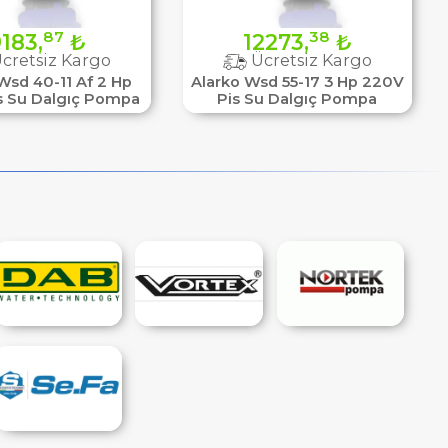
87
38
183,
₺
12273,
₺
cretsiz Kargo
Ücretsiz Kargo
Wsd 40-11 Af 2 Hp
Alarko Wsd 55-17 3 Hp 220V
s Su Dalgıç Pompa
Pis Su Dalgıç Pompa