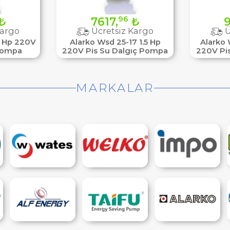
96
₺
7617,
₺
9
Kargo
Ücretsiz Kargo
Ü
1 Hp 220V
Alarko Wsd 25-17 1.5 Hp
Alarko 
 Pompa
220V Pis Su Dalgıç Pompa
220V Pi
MARKALAR