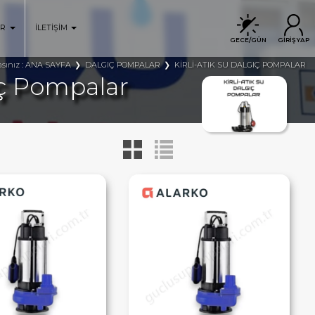
ER
İLETİŞİM
GECE/GÜN
GİRİŞ YAP
ANA SAYFA
DALGIÇ POMPALAR
KİRLİ-ATIK SU DALGIÇ POMPALAR
sınız :
ıç Pompalar