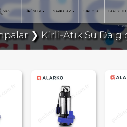
ÜRÜNLER
MARKALAR
KURUMSAL
FAALİYETL
burada
palar ❯ Kirli-Atık Su Dalg