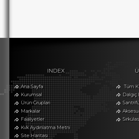
HEMENARA
INDEX
Ü
☽
Ana Sayfa
Tüm Ka
Kurumsal
Dalgıç
Ürün Grupları
Santrif
Markalar
Aksesua
Faaliyetler
Sirkül
Kvk Aydınlatma Metni
Site Haritası