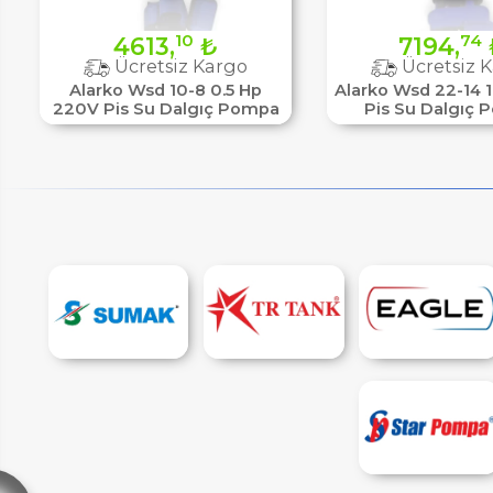
ER
10
74
4613,
₺
7194,
Ücretsiz Kargo
Ücretsiz 
Alarko Wsd 10-8 0.5 Hp
Alarko Wsd 22-14 
220V Pis Su Dalgıç Pompa
Pis Su Dalgıç
LAR
SAL