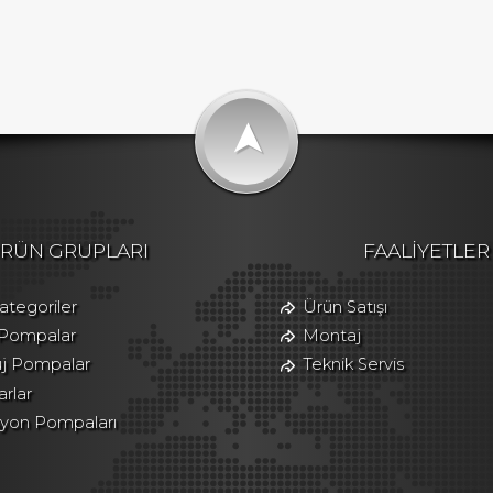
➤
RÜN GRUPLARI
FAALİYETLER
tegoriler
Ürün Satışı
 Pompalar
Montaj
üj Pompalar
Teknik Servis
rlar
asyon Pompaları