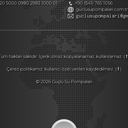
20 5000 0980 2983 1000 01
+90 (541) 765 1056
guclusupompalari.com.tr
Tüm hakları saklıdır. İçerik izinsiz kopyalanamaz, kullanılamaz.
( ❗
Çerez politikamız: kullanıcı özel verileri kaydedilmez.
( ❗ )
© 2026 Güçlü Su Pompaları