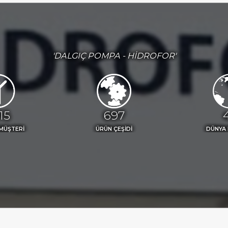
'DALGIÇ POMPA - HİDROFOR'
77
773
MÜŞTERİ
ÜRÜN ÇEŞİDİ
DÜNYA