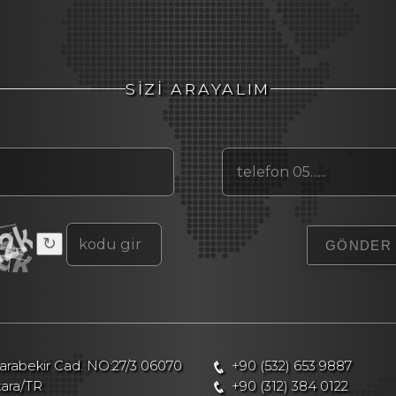
SİZİ ARAYALIM
↻
rabekir Cad. NO:27/3 06070
+90 (532) 653 9887
kara/TR
+90 (312) 384 0122