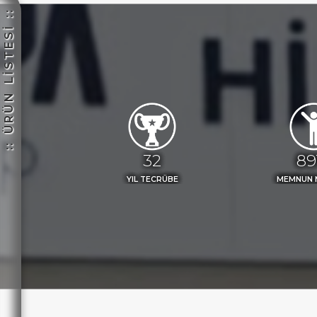
:: ÜRÜN LİSTESİ ::
ETLER
36
98
YIL TECRÜBE
MEMNUN 
IM