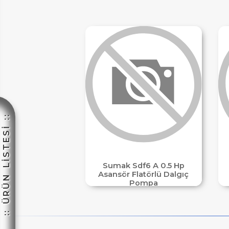
ETLER
:: ÜRÜN LİSTESİ ::
IM
Sumak Sdf6 A 0.5 Hp
Asansör Flatörlü Dalgıç
Pompa