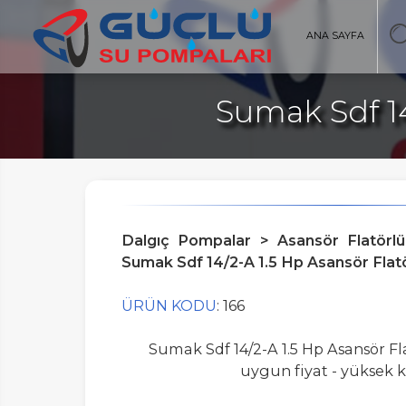
ANA SAYFA
Sumak Sdf 14
AYFA
Dalgıç Pompalar > Asansör Flatörl
Sumak Sdf 14/2-A 1.5 Hp Asansör Fla
ÜRÜN KODU
: 166
Sumak Sdf 14/2-A 1.5 Hp Asansör F
uygun fiyat - yüksek ka