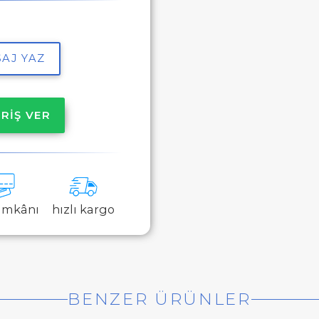
AJ YAZ
RİŞ VER
 imkânı
hızlı kargo
BENZER ÜRÜNLER