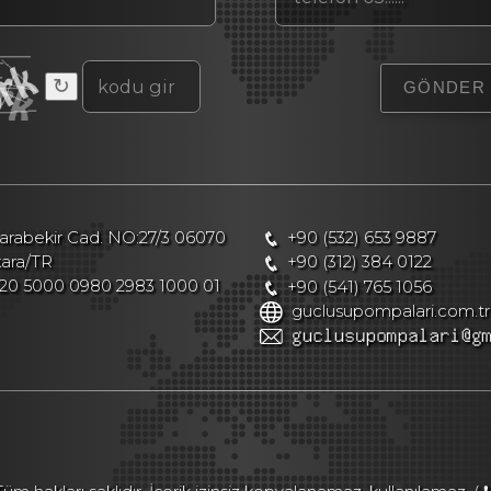
↻
rabekir Cad. NO:27/3 06070
+90 (532) 653 9887
kara/TR
+90 (312) 384 0122
20 5000 0980 2983 1000 01
+90 (541) 765 1056
guclusupompalari.com.tr