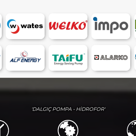
'DALGIÇ POMPA - HİDROFOR'