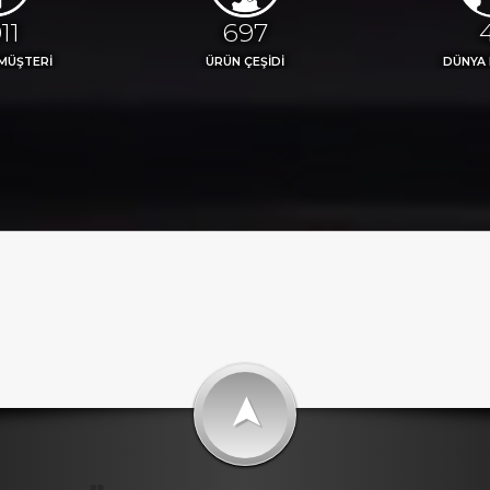
77
773
MÜŞTERİ
ÜRÜN ÇEŞİDİ
DÜNYA
➤