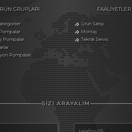
RÜN GRUPLARI
FAALİYETLER
tegoriler
Ürün Satışı
 Pompalar
Montaj
üj Pompalar
Teknik Servis
rlar
asyon Pompaları
SİZİ ARAYALIM