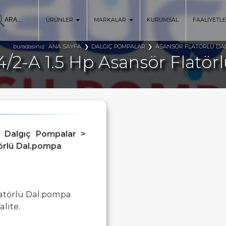
ÜRÜNLER
MARKALAR
KURUMSAL
FAALİYETL
ANA SAYFA
DALGIÇ POMPALAR
ASANSÖR FLATÖRLÜ DA
buradasınız :
/2-A 1.5 Hp Asansör Flatö
ü Dalgıç Pompalar >
törlü Dal.pompa
latörlü Dal.pompa
lite.