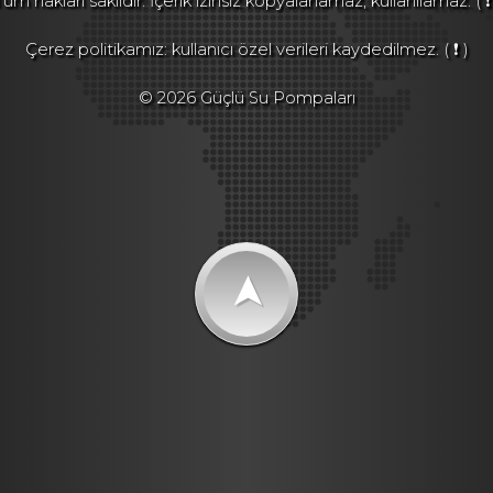
Tüm hakları saklıdır. İçerik izinsiz kopyalanamaz, kullanılamaz.
( ❗
Çerez politikamız: kullanıcı özel verileri kaydedilmez.
( ❗ )
© 2026 Güçlü Su Pompaları
➤