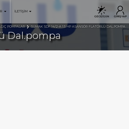
ER
İLETİŞİM
GECE/GÜN
GİRİŞ YAP
LGIÇ POMPALAR
SUMAK SDF 14/2-A 1.5 HP ASANSÖR FLATÖRLÜ DAL.POMPA
rlü Dal.pompa