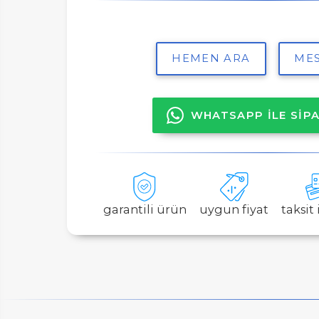
ER
HEMEN ARA
MES
WHATSAPP İLE SİPA
LAR
garantili ürün
uygun fiyat
taksit
SAL