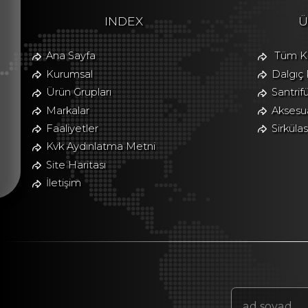
INDEX
Ü
Ana Sayfa
Tüm Ka
Kurumsal
Dalgıç
Ürün Grupları
Santrif
Markalar
Aksesua
Faaliyetler
Sirkül
Kvk Aydınlatma Metni
Site Haritası
İletişim