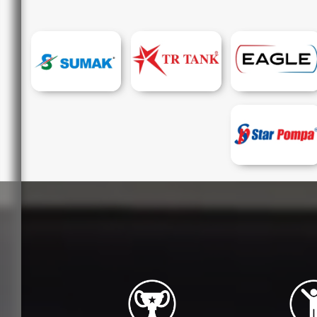
HEMENARA
☽