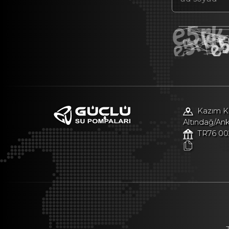
Kazım Ka
Altındağ/An
TR76 00