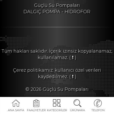
Güçlü Su Pompaları
DALGIÇ POMPA - HİDROFOR
Tüm hakları saklıdır. İçerik izinsiz kopyalanamaz,
kullanılamaz.
( ❗ )
Çerez politikamız: kullanıcı özel verileri
kaydedilmez.
( ❗ )
© 2026 Güçlü Su Pompaları
Special coded by: Net Web Studio®
ANA SAYFA
FAALİYETLER
KATEGORİLER
ÜRÜNARA
TELEFON