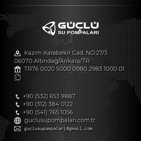
Kazım Karabekir Cad. NO:27/3
06070 Altındağ/Ankara/TR
TR76 0020 5000 0980 2983 1000 01
+90 (532) 653 9887
+90 (312) 384 0122
+90 (541) 765 1056
guclusupompalari.com.tr