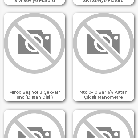
Sıvı Seviye Flatörü
Sıvı Seviye Flatörü
Mirox Beş Yollu Çekvalf
Mtc 0-10 Bar 1/4 Alttan
1Inc (Dıştan Dişli)
Çıkışlı Manometre