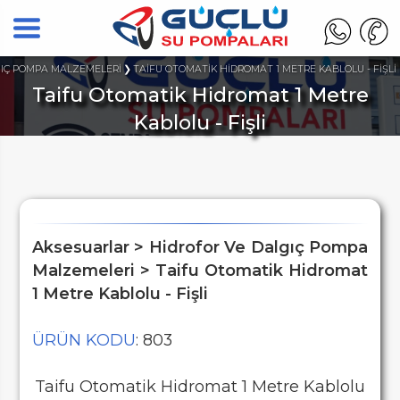
GIÇ POMPA MALZEMELERİ
TAİFU OTOMATİK HİDROMAT 1 METRE KABLOLU - FİŞLİ
Taifu Otomatik Hidromat 1 Metre
Kablolu - Fişli
Aksesuarlar > Hidrofor Ve Dalgıç Pompa
Malzemeleri > Taifu Otomatik Hidromat
1 Metre Kablolu - Fişli
ÜRÜN KODU
: 803
Taifu Otomatik Hidromat 1 Metre Kablolu