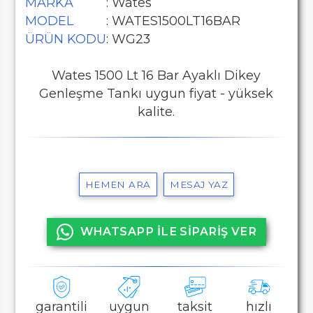
MARKA
: Wates
MODEL
: WATES1500LT16BAR
ÜRÜN KODU
: WG23
Wates 1500 Lt 16 Bar Ayaklı Dikey
Genleşme Tankı uygun fiyat - yüksek
kalite.
HEMEN ARA
MESAJ YAZ
WHATSAPP İLE SİPARİŞ VER
garantili
uygun
taksit
hızlı