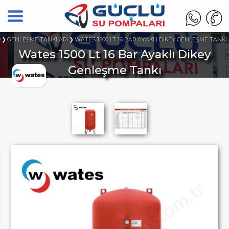
R
GENLEŞME TANKLARI
WATES 1500 LT 16 BAR AYAKLI DİKEY GENLEŞME TANKI
Wates 1500 Lt 16 Bar Ayaklı Dikey
Genleşme Tankı