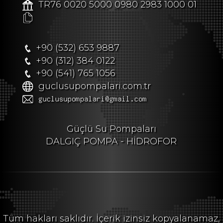
TR76 0020 5000 0980 2983 1000 01
+90 (532) 653 9887
+90 (312) 384 0122
+90 (541) 765 1056
guclusupompalari.com.tr
Güçlü Su Pompaları
DALGIÇ POMPA - HİDROFOR
Tüm hakları saklıdır. İçerik izinsiz kopyalanamaz,